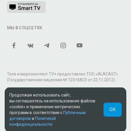
МЫ В СОЦСЕТЯХ
Теле и видеоконтент TV+ предоставлен ТОО «ALACAST»
(Государственная лицензия № 12016823 от 22.11.2012).
В рамках услуги «Видео по подписке» для «Пакета
фильмов и сериалов tv+» контент предоставляется
Продолжая использовать сайт,
онлайн-кинотеатром MEGOGO.
вы соглашаетесь на использование файлов
«cookie» и применение метрических
ОК
Поддержка: tvplus@telecom.kz
программ в соответствии с
Публичным
договором
и
Политикой
UUID: 96c78e3e-4d96-49ab-a62b-6f6ca8ce435c
конфиденциальности
v3.9.15
|
SSR