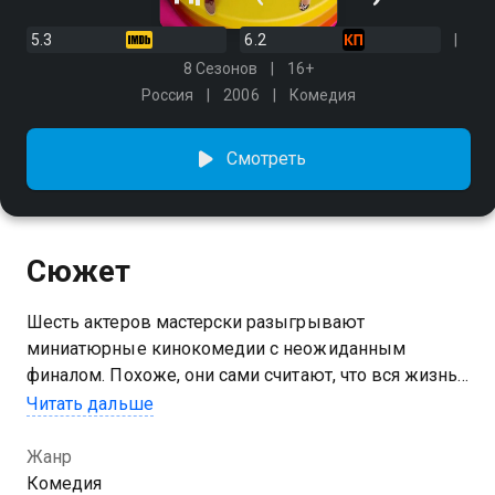
5.3
6.2
8 Сезонов
16+
Россия
2006
Комедия
Смотреть
Сюжет
Шесть актеров мастерски разыгрывают
миниатюрные кинокомедии с неожиданным
финалом. Похоже, они сами считают, что вся жизнь
— это скетч-шоу. И пусть злые языки твердят, что
Читать дальше
придумать смешную шутку невозможно. Еще как
возможно! «Шесть кадров» в каждом выпуске
Жанр
показывают тебе, как весело и непринужденно
Комедия