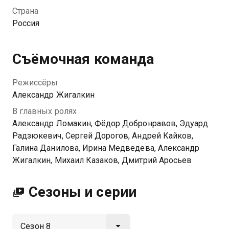
можно обыграть любую жизненную ситуацию.
Страна
Россия
Посмотреть онлайн 8 сезон сериала 6 кадров вы
можете совершенно бесплатно в хорошем HD
качестве на Казахтелеком
Съёмочная команда
Режиссёры
Александр Жигалкин
В главных ролях
Александр Ломакин, Фёдор Добронравов, Эдуард
Радзюкевич, Сергей Дорогов, Андрей Кайков,
Галина Данилова, Ирина Медведева, Александр
Жигалкин, Михаил Казаков, Дмитрий Аросьев
Сезоны и серии