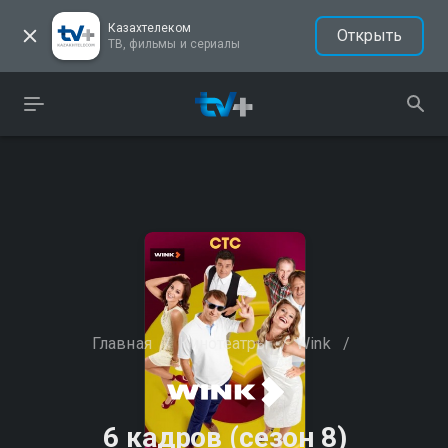
Казахтелеком
Открыть
ТВ, фильмы и сериалы
Главная
/
Кинотеатры
/
Wink
/
6 кадров (сезон 8)