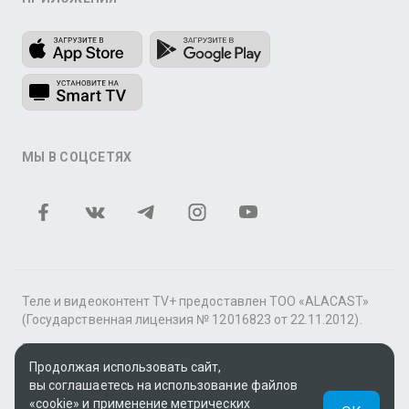
МЫ В СОЦСЕТЯХ
Теле и видеоконтент TV+ предоставлен ТОО «ALACAST»
(Государственная лицензия № 12016823 от 22.11.2012).
В рамках услуги «Видео по подписке» для «Пакета
фильмов и сериалов tv+» контент предоставляется
Продолжая использовать сайт,
онлайн-кинотеатром MEGOGO.
вы соглашаетесь на использование файлов
«cookie» и применение метрических