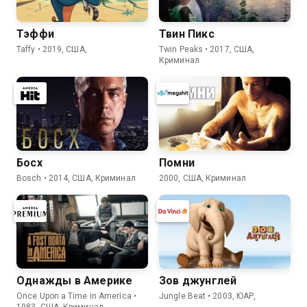
Тэффи
Твин Пикс
Taffy • 2019, США,
Twin Peaks • 2017, США,
Криминал
Босх
Помни
Bosch • 2014, США, Криминал
2000, США, Криминал
Однажды в Америке
Зов джунглей
Once Upon a Time in America •
Jungle Beat • 2003, ЮАР,