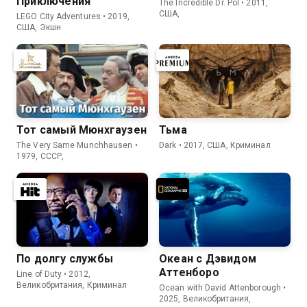
Приключения
The Incredible Dr. Pol • 2011,
США,
LEGO City Adventures • 2019,
США, Экшн
Тот самый Мюнхгаузен
Тьма
The Very Same Munchhausen •
Dark • 2017, США, Криминал
1979, СССР,
По долгу службы
Океан с Дэвидом
Аттенборо
Line of Duty • 2012,
Великобритания, Криминал
Ocean with David Attenborough •
2025, Великобритания,