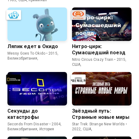
1983, США, Криминал
Ляпик едет в Окидо
Нитро-цирк:
Сумасшедший поезд
Messy Goes To Okido • 2015,
Великобритания,
Nitro Circus Crazy Train • 2015,
США,
Секунды до
Звёздный путь:
катастрофы
Странные новые миры
Seconds From Disaster • 2004,
Star Trek: Strange New Worlds •
Великобритания, История
2022, США,