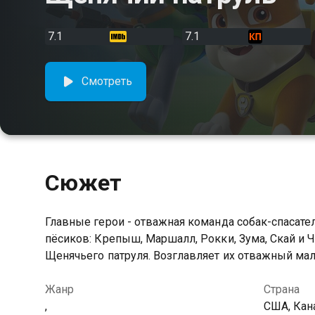
7.1
7.1
Смотреть
Сюжет
Главные герои - отважная команда собак-спасате
пёсиков: Крепыш, Маршалл, Рокки, Зума, Скай и 
Щенячьего патруля. Возглавляет их отважный ма
Жанр
Страна
,
США, Кан