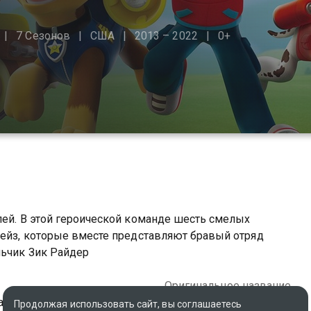
7 Сезонов
США
2013 – 2022
0+
лей. В этой героической команде шесть смелых
Чейз, которые вместе представляют бравый отряд
льчик Зик Райдер
Оригинальное название
ада
Paw Patrol
Продолжая использовать сайт, вы соглашаетесь