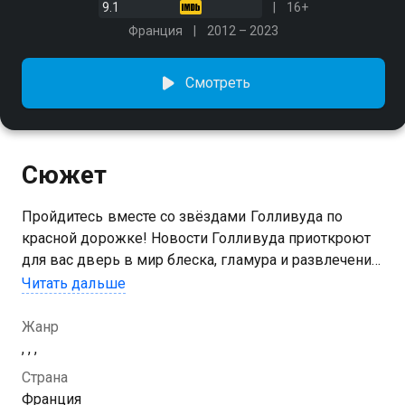
9.1
16+
Франция
2012 – 2023
Смотреть
Сюжет
Пройдитесь вместе со звёздами Голливуда по
красной дорожке! Новости Голливуда приоткроют
для вас дверь в мир блеска, гламура и развлечений!
Вы узнаете всё первыми!
Читать дальше
Жанр
, , ,
Страна
Франция