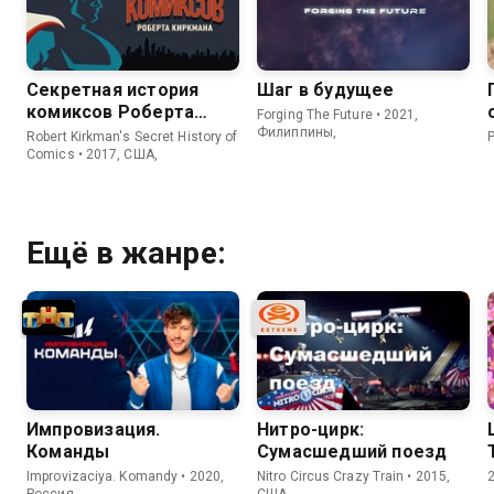
Секретная история
Шаг в будущее
комиксов Роберта
Forging The Future • 2021,
Киркмана
Филиппины,
Robert Kirkman's Secret History of
P
Comics • 2017, США,
Ещё в жанре:
Импровизация.
Нитро-цирк:
Команды
Сумасшедший поезд
Improvizaciya. Komandy • 2020,
Nitro Circus Crazy Train • 2015,