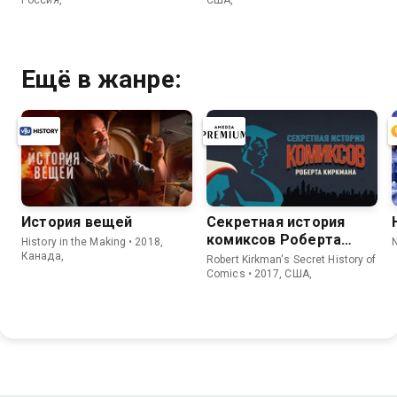
Россия,
США,
Ещё в жанре:
История вещей
Секретная история
комиксов Роберта
History in the Making • 2018,
Киркмана
Канада,
Robert Kirkman's Secret History of
Comics • 2017, США,