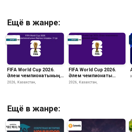
Ещё в жанре:
FIFA World Cup 2026.
FIFA World Cup 2026.
Әлем чемпионатының
Әлем чемпионаты
барлық голдары. 3 тур
матчтарының шолуы
2026, Казахстан,
2026, Казахстан,
(33 күн)
Ещё в жанре: