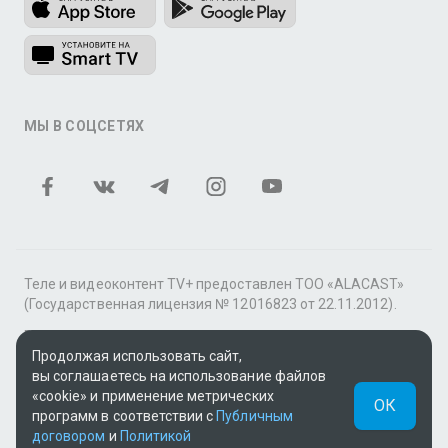
МЫ В СОЦСЕТЯХ
Теле и видеоконтент TV+ предоставлен ТОО «ALACAST»
(Государственная лицензия № 12016823 от 22.11.2012).
В рамках услуги «Видео по подписке» для «Пакета
фильмов и сериалов tv+» контент предоставляется
Продолжая использовать сайт,
онлайн-кинотеатром MEGOGO.
вы соглашаетесь на использование файлов
«cookie» и применение метрических
ОК
Поддержка: tvplus@telecom.kz
программ в соответствии с
Публичным
договором
и
Политикой
UUID: f4ac5b9e-3a24-4970-8d8d-0722ef61fe2c