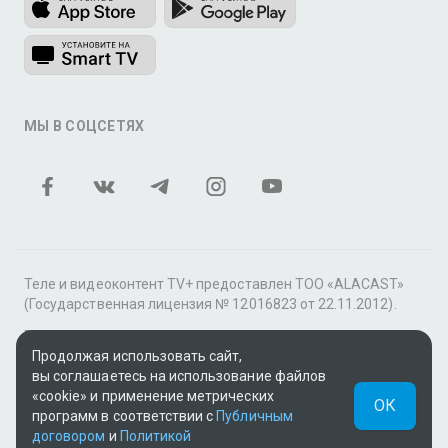
МЫ В СОЦСЕТЯХ
Теле и видеоконтент TV+ предоставлен ТОО «ALACAST»
(Государственная лицензия № 12016823 от 22.11.2012).
В рамках услуги «Видео по подписке» для «Пакета
фильмов и сериалов tv+» контент предоставляется
Продолжая использовать сайт,
онлайн-кинотеатром MEGOGO.
вы соглашаетесь на использование файлов
«cookie» и применение метрических
ОК
Поддержка: tvplus@telecom.kz
программ в соответствии с
Публичным
договором
и
Политикой
UUID: 2e8c4a97-aa59-4b1b-b913-fd0c84d276fd