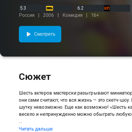
5.3
6.2
Россия
2006
Комедия
16+
Смотреть
Сюжет
Шесть актеров мастерски разыгрывают миниатю
они сами считают, что вся жизнь — это скетч-шоу
шутку невозможно. Еще как возможно! «Шесть к
весело и непринужденно можно обыграть любую
Посмотреть онлайн 2 сезон сериала 6 кадров вы
Читать дальше