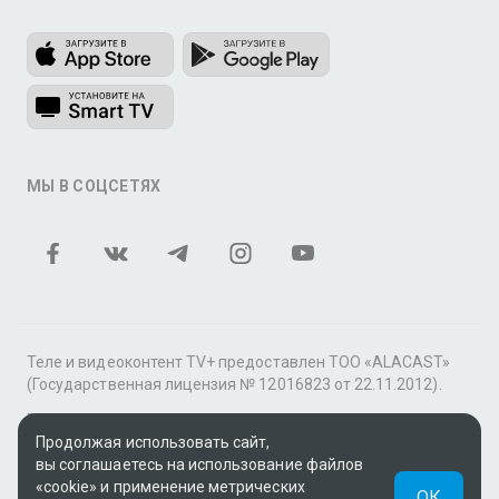
МЫ В СОЦСЕТЯХ
Теле и видеоконтент TV+ предоставлен ТОО «ALACAST»
(Государственная лицензия № 12016823 от 22.11.2012).
В рамках услуги «Видео по подписке» для «Пакета
фильмов и сериалов tv+» контент предоставляется
Продолжая использовать сайт,
онлайн-кинотеатром MEGOGO.
вы соглашаетесь на использование файлов
«cookie» и применение метрических
ОК