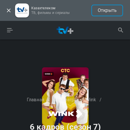
Казахтелеком
Открыть
ТВ, фильмы и сериалы
Главная
/
Кинотеатры
/
Wink
/
6 кадров (сезон 7)