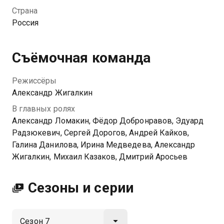
можно обыграть любую жизненную ситуацию.
Страна
Россия
Посмотреть онлайн 7 сезон сериала 6 кадров вы
можете совершенно бесплатно в хорошем HD
качестве на Казахтелеком
Съёмочная команда
Режиссёры
Александр Жигалкин
В главных ролях
Александр Ломакин, Фёдор Добронравов, Эдуард
Радзюкевич, Сергей Дорогов, Андрей Кайков,
Галина Данилова, Ирина Медведева, Александр
Жигалкин, Михаил Казаков, Дмитрий Аросьев
Сезоны и серии