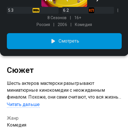
5.3
6.2
8 Сезонов
16+
Россия
2006
Комедия
Смотреть
Сюжет
Шесть актеров мастерски разыгрывают
миниатюрные кинокомедии с неожиданным
финалом. Похоже, они сами считают, что вся жизнь
— это скетч-шоу. И пусть злые языки твердят, что
Читать дальше
придумать смешную шутку невозможно. Еще как
возможно! «Шесть кадров» в каждом выпуске
Жанр
показывают тебе, как весело и непринужденно
Комедия