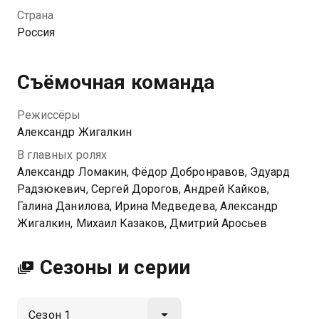
можно обыграть любую жизненную ситуацию.
Страна
Россия
Посмотреть онлайн 1 сезон сериала 6 кадров вы
можете совершенно бесплатно в хорошем HD
качестве на Казахтелеком
Съёмочная команда
Режиссёры
Александр Жигалкин
В главных ролях
Александр Ломакин, Фёдор Добронравов, Эдуард
Радзюкевич, Сергей Дорогов, Андрей Кайков,
Галина Данилова, Ирина Медведева, Александр
Жигалкин, Михаил Казаков, Дмитрий Аросьев
Сезоны и серии