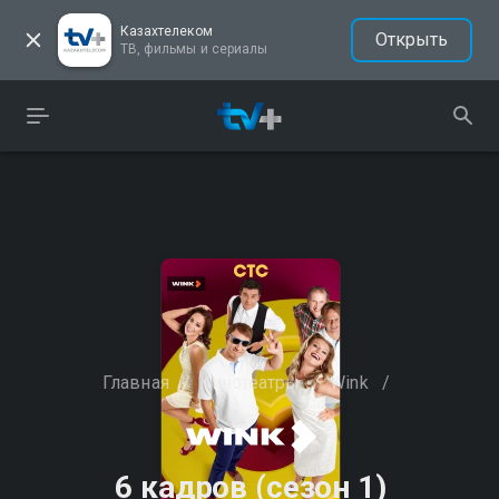
Казахтелеком
Открыть
ТВ, фильмы и сериалы
Главная
/
Кинотеатры
/
Wink
/
6 кадров (сезон 1)