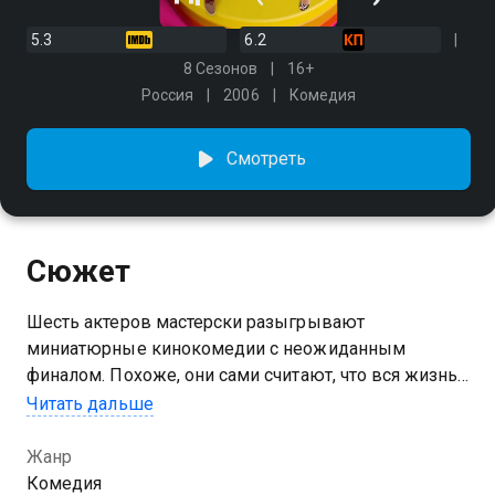
5.3
6.2
8 Сезонов
16+
Россия
2006
Комедия
Смотреть
Сюжет
Шесть актеров мастерски разыгрывают
миниатюрные кинокомедии с неожиданным
финалом. Похоже, они сами считают, что вся жизнь
— это скетч-шоу. И пусть злые языки твердят, что
Читать дальше
придумать смешную шутку невозможно. Еще как
возможно! «Шесть кадров» в каждом выпуске
Жанр
показывают тебе, как весело и непринужденно
Комедия