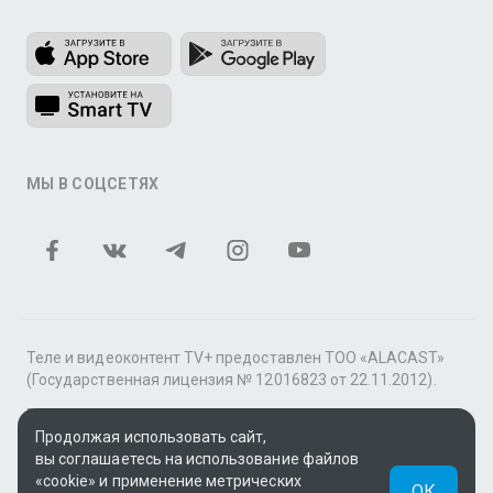
МЫ В СОЦСЕТЯХ
Теле и видеоконтент TV+ предоставлен ТОО «ALACAST»
(Государственная лицензия № 12016823 от 22.11.2012).
В рамках услуги «Видео по подписке» для «Пакета
фильмов и сериалов tv+» контент предоставляется
Продолжая использовать сайт,
онлайн-кинотеатром MEGOGO.
вы соглашаетесь на использование файлов
«cookie» и применение метрических
ОК