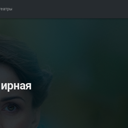
театры
мирная