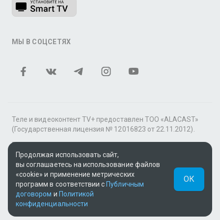
МЫ В СОЦСЕТЯХ
Теле и видеоконтент TV+ предоставлен ТОО «ALACAST»
(Государственная лицензия № 12016823 от 22.11.2012).
В рамках услуги «Видео по подписке» для «Пакета
фильмов и сериалов tv+» контент предоставляется
Продолжая использовать сайт,
онлайн-кинотеатром MEGOGO.
вы соглашаетесь на использование файлов
«cookie» и применение метрических
ОК
Поддержка: tvplus@telecom.kz
программ в соответствии с
Публичным
договором
и
Политикой
UUID: 3dcd8002-f7de-408f-a508-dc64d18d9dd3
конфиденциальности
v3.9.15
|
SSR