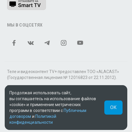
МЫ В СОЦСЕТЯХ
Теле и видеоконтент TV+ предоставлен ТОО «ALACAST»
(Государственная лицензия № 12016823 от 22.11.2012).
В рамках услуги «Видео по подписке» для «Пакета
фильмов и сериалов tv+» контент предоставляется
Продолжая использовать сайт,
онлайн-кинотеатром MEGOGO.
вы соглашаетесь на использование файлов
«cookie» и применение метрических
ОК
Поддержка: tvplus@telecom.kz
программ в соответствии с
Публичным
договором
и
Политикой
UUID: 91c2f78a-556f-4b7d-b3d0-a3ad504b08c7
конфиденциальности
v3.9.15
|
SSR