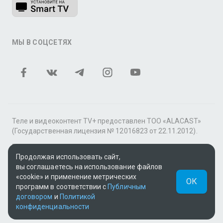
МЫ В СОЦСЕТЯХ
Теле и видеоконтент TV+ предоставлен ТОО «ALACAST»
(Государственная лицензия № 12016823 от 22.11.2012).
В рамках услуги «Видео по подписке» для «Пакета
фильмов и сериалов tv+» контент предоставляется
Продолжая использовать сайт,
онлайн-кинотеатром MEGOGO.
вы соглашаетесь на использование файлов
«cookie» и применение метрических
ОК
Поддержка: tvplus@telecom.kz
программ в соответствии с
Публичным
договором
и
Политикой
UUID: c822a29b-ea21-4e80-9d27-83a53aa4745c
конфиденциальности
v3.9.15
|
SSR