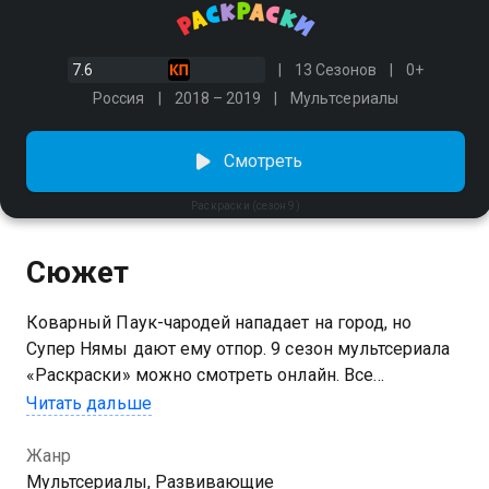
7.6
13 Сезонов
0+
Россия
2018 – 2019
Мультсериалы
Смотреть
Раскраски (сезон 9)
Сюжет
Коварный Паук-чародей нападает на город, но
Супер Нямы дают ему отпор. 9 сезон мультсериала
«Раскраски» можно смотреть онлайн. Все
начинается с таинственного появления злодея на
Читать дальше
крыше тюрьмы, где он разрабатывает план мести.
Вскоре город сталкивается с новыми
Жанр
изобретениями и помощниками Паука-чародея —
Мультсериалы, Развивающие