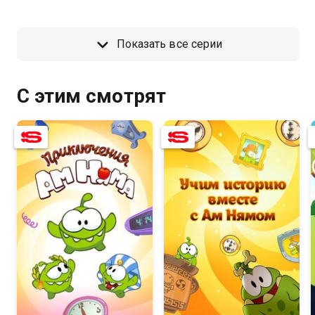
Показать все серии
С этим смотрят
8.4
8.3
6.0