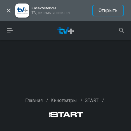
Казахтелеком
Открыть
ТВ, фильмы и сериалы
Главная
/
Кинотеатры
/
START
/