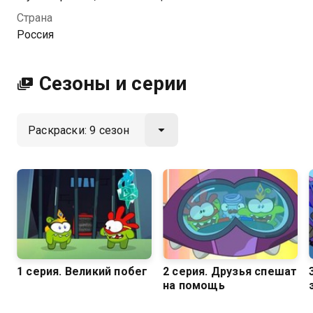
Мухой-киборгом, нарушающей весенний покой, и
Страна
опасным Хорьком-воришкой. Не обходится и без
Россия
личных испытаний для героев: например,
романтический вечер Ам Няма и Ам Няши в луна-
парке оказывается под угрозой из-за появления
Сезоны и серии
Свина-купидона. Параллельно Супер Нямы
участвуют в эпическом поединке на поле для
фрисби, спасают город от аквариумной рыбки,
превращенной в оружие, и разоблачают коварного
хамелеона, пытающегося их обмануть.
Кульминацией становится ночь Хеллоуина, когда
героям приходится бороться с призраком, портящим
праздник. Приключенческий мультсериал
«Раскраски» можно смотреть онлайн.
Посмотреть онлайн 9 сезон сериала Раскраски вы
1 серия. Великий побег
2 серия. Друзья спешат
можете совершенно бесплатно в хорошем HD
на помощь
качестве на Казахтелеком