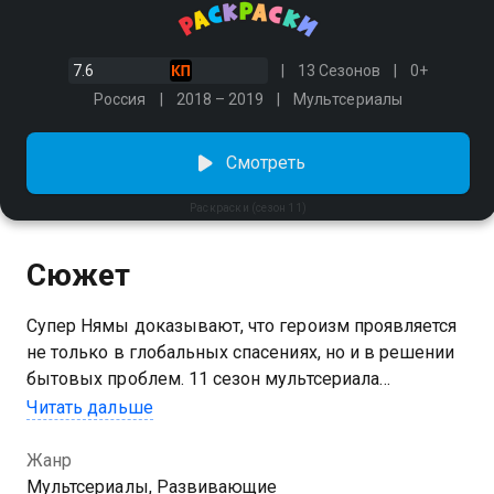
7.6
13 Сезонов
0+
Россия
2018 – 2019
Мультсериалы
Смотреть
Раскраски (сезон 11)
Сюжет
Супер Нямы доказывают, что героизм проявляется
не только в глобальных спасениях, но и в решении
бытовых проблем. 11 сезон мультсериала
«Раскраски» можно смотреть онлайн. Поход за
Читать дальше
продуктами превращается для Нямов в схватку с
хамелеоном, а празднование китайского Нового
Жанр
года — в спасительную операцию для потерянного
Мультсериалы, Развивающие