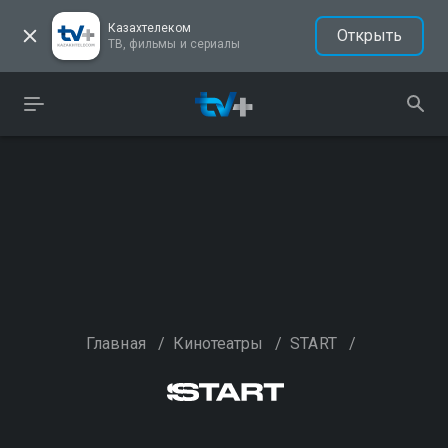
Казахтелеком
Открыть
ТВ, фильмы и сериалы
Главная
/
Кинотеатры
/
START
/