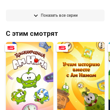
Показать все серии
С этим смотрят
8.4
8.3
6.0