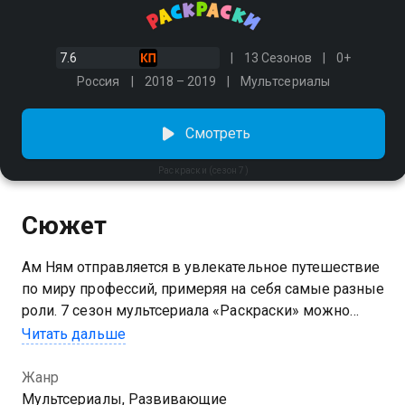
7.6
13 Сезонов
0+
Россия
2018 – 2019
Мультсериалы
Смотреть
Раскраски (сезон 7)
Сюжет
Ам Ням отправляется в увлекательное путешествие
по миру профессий, примеряя на себя самые разные
роли. 7 сезон мультсериала «Раскраски» можно
смотреть онлайн. Зеленый сладкоежка становится
Читать дальше
космонавтом и узнаёт, что такое невесомость,
облачаясь в специальный скафандр; пробует себя в
Жанр
роли почтальона, вынужденного защищать посылки
Мультсериалы, Развивающие