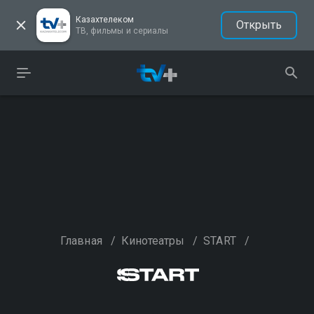
Казахтелеком
Открыть
ТВ, фильмы и сериалы
Главная
/
Кинотеатры
/
START
/