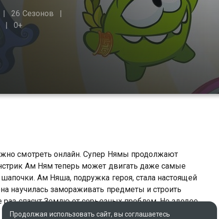
26 Сезонов
0+
ожно смотреть онлайн. Супер Нямы продолжают
нстрик Ам Ням теперь может двигать даже самые
апочки. Ам Няша, подружка героя, стала настоящей
она научилась замораживать предметы и строить
 раз спасут Землю от серьезных проблем. Но злодеев,
есколько опасных преступников. Конечно же, их побег
Продолжая использовать сайт, вы соглашаетесь