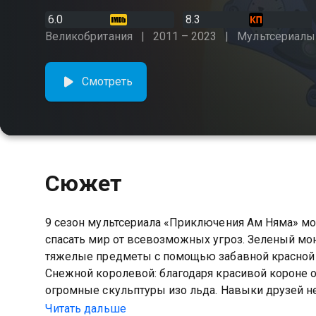
6.0
8.3
Великобритания
2011 – 2023
Мультсериалы
Смотреть
Сюжет
9 сезон мультсериала «Приключения Ам Няма» м
спасать мир от всевозможных угроз. Зеленый мо
тяжелые предметы с помощью забавной красной ш
Снежной королевой: благодаря красивой короне 
огромные скульптуры изо льда. Навыки друзей не
увы, не становится меньше: из тюрьмы сбежало н
Читать дальше