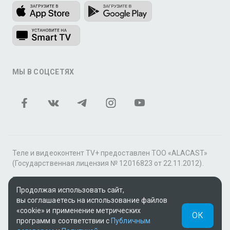
МЫ В СОЦСЕТЯХ
Теле и видеоконтент TV+ предоставлен ТОО «ALACAST»
(Государственная лицензия № 12016823 от 22.11.2012).
В рамках услуги «Видео по подписке» для «Пакета
Продолжая использовать сайт,
фильмов и сериалов tv+» контент предоставляется
вы соглашаетесь на использование файлов
онлайн-кинотеатром MEGOGO.
«cookie» и применение метрических
ОК
Поддержка: tvplus@telecom.kz
программ в соответствии с
Публичным