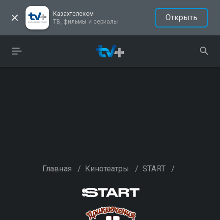
Казахтелеком
Открыть
ТВ, фильмы и сериалы
Главная
/
Кинотеатры
/
START
/