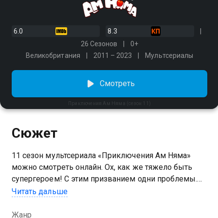
6.0
8.3
26 Сезонов
0+
Великобритания
2011 – 2023
Мультсериалы
Смотреть
Приключения Ам Няма (сезон 11)
Сюжет
11 сезон мультсериала «Приключения Ам Няма»
можно смотреть онлайн. Ох, как же тяжело быть
супергероем! С этим призванием одни проблемы.
Ежедневно на тебя кто-то нападает: то в
Читать дальше
супермаркете, то на отдыхе, то на лужайке у
собственного дома. От преступников нигде не
Жанр