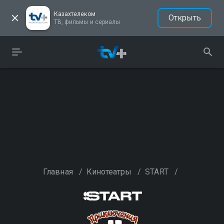
Казахтелеком
Открыть
ТВ, фильмы и сериалы
Главная
/
Кинотеатры
/
START
/