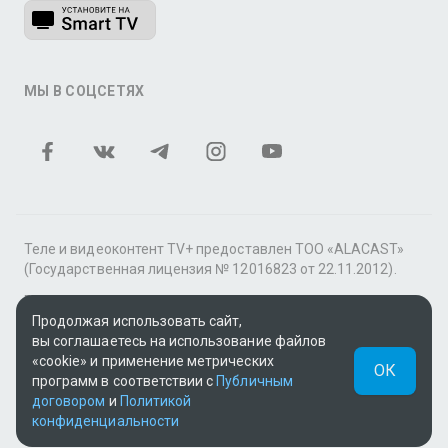
МЫ В СОЦСЕТЯХ
Теле и видеоконтент TV+ предоставлен ТОО «ALACAST»
(Государственная лицензия № 12016823 от 22.11.2012).
В рамках услуги «Видео по подписке» для «Пакета
фильмов и сериалов tv+» контент предоставляется
Продолжая использовать сайт,
онлайн-кинотеатром MEGOGO.
вы соглашаетесь на использование файлов
«cookie» и применение метрических
ОК
Поддержка: tvplus@telecom.kz
программ в соответствии с
Публичным
договором
и
Политикой
UUID: b73af711-f4f8-47d5-aa29-0d5d5e60e398
конфиденциальности
v3.9.15
|
SSR