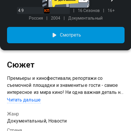
4.9
16 Сезонов
16+
Россия
2004
Документальный
Смотреть
Сюжет
Премьеры и кинофестивали, репортажи со
съемочной площадки и знаменитые гости - самое
интересное из мира кино! Ни одна важная деталь не
окажется за кадром.
Читать дальше
Посмотреть онлайн 8 сезон сериала Кино в деталях
Жанр
вы можете совершенно бесплатно в хорошем HD
Документальный, Новости
качестве на Казахтелеком
Страна