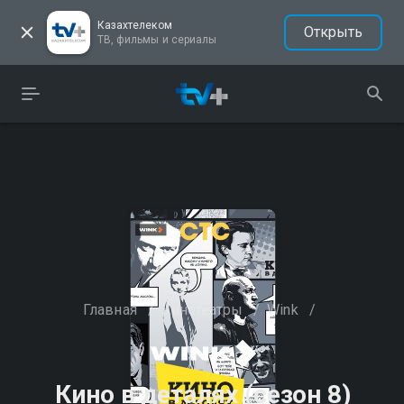
Казахтелеком
Открыть
ТВ, фильмы и сериалы
Главная
/
Кинотеатры
/
Wink
/
Кино в деталях (сезон 8)