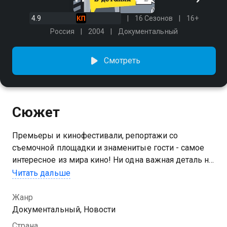
4.9
16 Сезонов
16+
Россия
2004
Документальный
Смотреть
Сюжет
Премьеры и кинофестивали, репортажи со
съемочной площадки и знаменитые гости - самое
интересное из мира кино! Ни одна важная деталь не
окажется за кадром.
Читать дальше
Посмотреть онлайн 16 сезон сериала Кино в
Жанр
деталях вы можете совершенно бесплатно в
Документальный, Новости
хорошем HD качестве на Казахтелеком
Страна