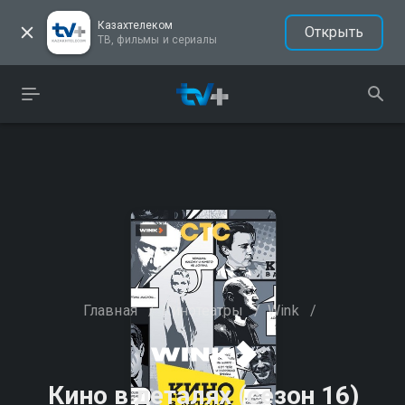
Казахтелеком
Открыть
ТВ, фильмы и сериалы
Главная
/
Кинотеатры
/
Wink
/
Кино в деталях (сезон 16)