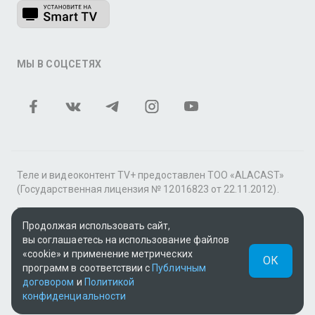
МЫ В СОЦСЕТЯХ
Теле и видеоконтент TV+ предоставлен ТОО «ALACAST»
(Государственная лицензия № 12016823 от 22.11.2012).
В рамках услуги «Видео по подписке» для «Пакета
фильмов и сериалов tv+» контент предоставляется
Продолжая использовать сайт,
онлайн-кинотеатром MEGOGO.
вы соглашаетесь на использование файлов
«cookie» и применение метрических
ОК
Поддержка: tvplus@telecom.kz
программ в соответствии с
Публичным
договором
и
Политикой
UUID: d0eda836-1e99-4e0e-8493-8f33a1a82304
конфиденциальности
v3.9.15
|
SSR