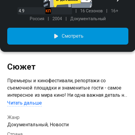
4.9
16 Сезонов
16+
Россия
2004
Документальный
Смотреть
Сюжет
Премьеры и кинофестивали, репортажи со
съемочной площадки и знаменитые гости - самое
интересное из мира кино! Ни одна важная деталь не
окажется за кадром.
Читать дальше
Посмотреть онлайн 14 сезон сериала Кино в
Жанр
деталях вы можете совершенно бесплатно в
Документальный, Новости
хорошем HD качестве на Казахтелеком
Страна