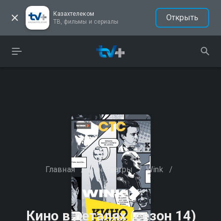
Казахтелеком
Открыть
ТВ, фильмы и сериалы
Главная
/
Кинотеатры
/
Wink
/
Кино в деталях (сезон 14)