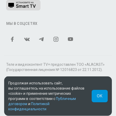
МЫ В СОЦСЕТЯХ
Теле и видеоконтент TV+ предоставлен ТОО «ALACAST»
(Государственная лицензия № 12016823 от 22.11.2012).
В рамках услуги «Видео по подписке» для «Пакета
фильмов и сериалов tv+» контент предоставляется
Продолжая использовать сайт,
онлайн-кинотеатром MEGOGO.
вы соглашаетесь на использование файлов
«cookie» и применение метрических
ОК
Поддержка: tvplus@telecom.kz
программ в соответствии с
Публичным
договором
и
Политикой
UUID: c5792a54-f2e8-4a97-ab5d-470fbe402e23
конфиденциальности
v3.9.15
|
SSR