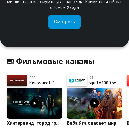
миллионы, пока разум не угас навсегда. Криминальный хит
с Томом Харди
Смотреть
Фильмовые каналы
060
051
Киномикс HD
viju TV1000 русское HD
Хинтерленд: город грехов
Баба Яга спасает мир