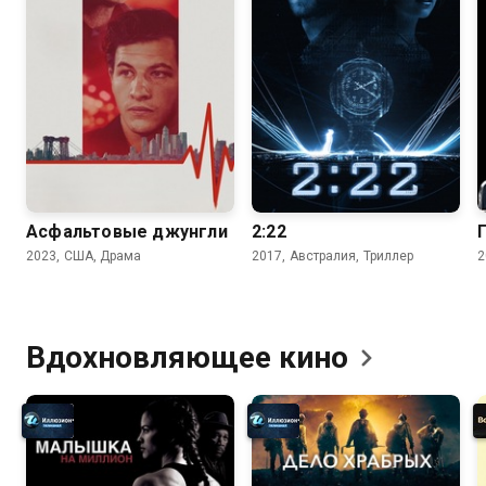
7.0
6.1
6.4
5.7
Асфальтовые джунгли
2:22
2023, США, Драма
2017, Австралия, Триллер
2
Вдохновляющее
кино