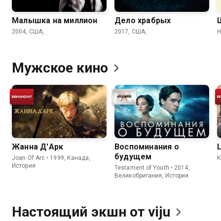
Малышка на миллион
Дело храбрых
2004, США,
2017, США,
H
Мужское
кино
Жанна Д'Арк
Воспоминания о
будущем
Joan Of Arc • 1999, Канада,
K
История
Testament of Youth • 2014,
Великобритания, История
Настоящий экшн от
viju