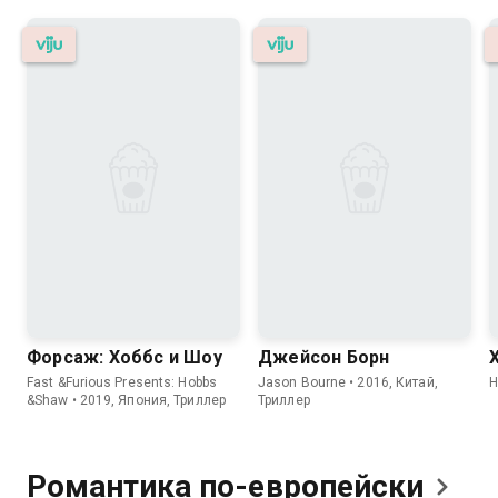
Форсаж: Хоббс и Шоу
Джейсон Борн
Fast &Furious Presents: Hobbs
Jason Bourne • 2016, Китай,
H
&Shaw • 2019, Япония, Триллер
Триллер
Романтика
по-европейски