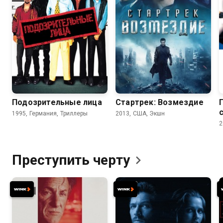
7.8
8.5
7.7
7.7
Подозрительные лица
Стартрек: Возмездие
1995, Германия, Триллеры
2013, США, Экшн
2
Преступить
черту