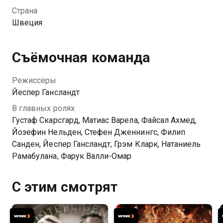
имевшего отношение к компании, занимающейся
Страна
разведкой нефти в странах Африки, Йохан и Мартин
Швеция
проникают в Огаден с помощью повстанцев.
Однако вскоре их ловят, и у журналистов остается
одна надежда – что их вытащат те, под кого они
Съёмочная команда
копали.
Режиссёры
Йеспер Гансландт
В главных ролях
Густаф Скарсгард, Матиас Варела, Файсал Ахмед,
Йозефин Нельден, Стефен Дженнингс, Филип
Санден, Йеспер Гансландт, Грэм Кларк, Натаниель
Рамабулана, Фарук Валли-Омар
С этим смотрят