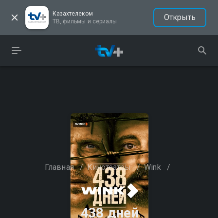
Казахтелеком
Открыть
ТВ, фильмы и сериалы
Главная
/
Кинотеатры
/
Wink
/
438 дней