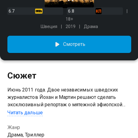
6.7
6.8
18+
Швеция
2019
Драма
Смотреть
Сюжет
Июнь 2011 года. Двое независимых шведских
журналистов Йохан и Мартин решают сделать
эксклюзивный репортаж о мятежной эфиопской
провинции Огаден, где правительственные войска
Читать дальше
ведут войну с повстанцами Национального фронта
освобождения Огадена. Чтобы накопать компромат
Жанр
на известного шведского политика Карла Бильдта,
Драма, Триллер