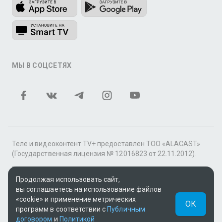
МЫ В СОЦСЕТЯХ
Теле и видеоконтент TV+ предоставлен ТОО «ALACAST»
(Государственная лицензия № 12016823 от 22.11.2012).
В рамках услуги «Видео по подписке» для «Пакета
фильмов и сериалов tv+» контент предоставляется
Продолжая использовать сайт,
онлайн-кинотеатром MEGOGO.
вы соглашаетесь на использование файлов
«cookie» и применение метрических
ОК
Поддержка: tvplus@telecom.kz
программ в соответствии с
Публичным
договором
и
Политикой
UUID: 4ab9a11b-7d81-42ef-8d55-37000ae41c30