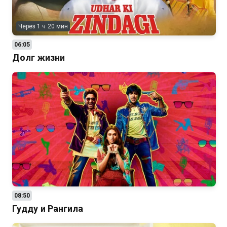
Через 1 ч 20 мин
06:05
Долг жизни
08:50
Гудду и Рангила