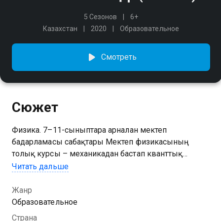
5 Сезонов
6+
Казахстан
2020
Образовательное
Смотреть
Сюжет
Физика. 7–11-сыныптарға арналған мектеп
бағдарламасы сабақтары Мектеп физикасының
толық курсы – механикадан бастап кванттық
құбылыстарға дейін, көрнекі мысалдармен және
Читать дальше
қарапайым тілде түсіндірілген. Тәжірибелі
мұғалімдер формулаларды, заңдарды және есеп
Жанр
шығару жолдарын меңгеруге көмектеседі, ал үй
Образовательное
тапсырмалары өтілген материалды бекітеді.
Страна