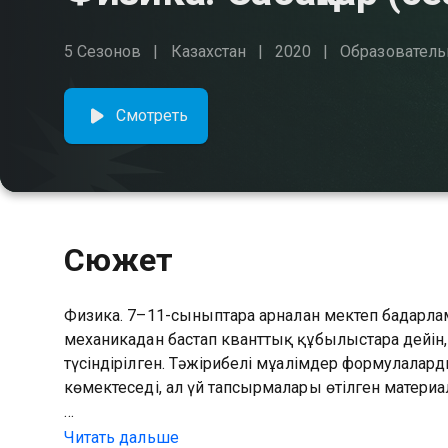
5 Сезонов
Казахстан
2020
Образователь
Смотреть
Сюжет
Физика. 7–11-сыныптарға арналған мектеп бағда
механикадан бастап кванттық құбылыстарға дейін
түсіндірілген. Тәжірибелі мұғалімдер формулала
көмектеседі, ал үй тапсырмалары өтілген материа
Посмотреть онлайн 4 сезон сериала Физика. Саб
Читать дальше