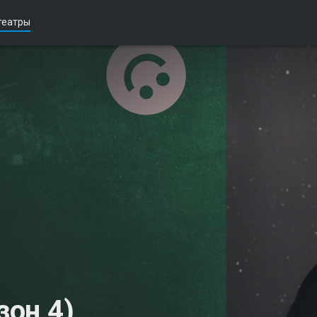
театры
зон 4)