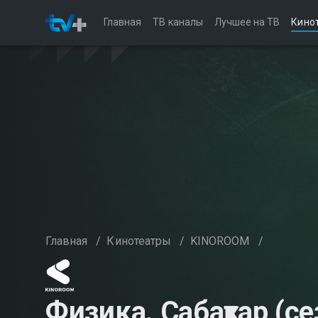
Главная
ТВ каналы
Лучшее на ТВ
Кино
Главная
/
Кинотеатры
/
KINOROOM
/
Физика. Сабақтар (се