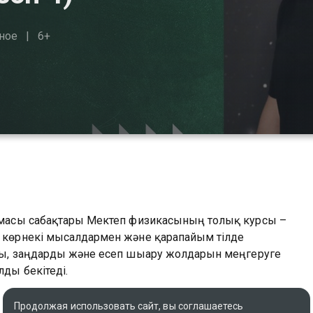
ное
6+
рламасы сабақтары Мектеп физикасының толық курсы –
, көрнекі мысалдармен және қарапайым тілде
рды, заңдарды және есеп шығару жолдарын меңгеруге
лды бекітеді.
ақтар вы можете совершенно бесплатно в хорошем HD
Продолжая использовать сайт, вы соглашаетесь