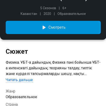
5 Сезонов
6+
Казахстан
2020
Образовательное
Смотреть
Сюжет
Физика. ҰБТ-ға дайындық Физика пәні бойынша ҰБТ-
ға интенсивті дайындық: теорияны талдау, типтік
және күрделі тапсырмаларды шешу, нақты
нұсқалар бойынша жаттығу. Нақты түсіндірмелер
Читать дальше
мен кезең-кезеңімен шешімдер кез келген
форматтағы сұрақтарды сенімді орындауға
Жанр
көмектеседі.
Образовательное
Страна