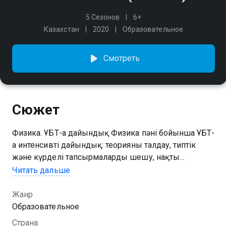
5 Сезонов
6+
Казахстан
2020
Образовательное
Смотреть
Сюжет
Физика. ҰБТ-ға дайындық Физика пәні бойынша ҰБТ-
ға интенсивті дайындық: теорияны талдау, типтік
және күрделі тапсырмаларды шешу, нақты
нұсқалар бойынша жаттығу. Нақты түсіндірмелер
Читать дальше
мен кезең-кезеңімен шешімдер кез келген
форматтағы сұрақтарды сенімді орындауға
Жанр
көмектеседі.
Образовательное
Страна