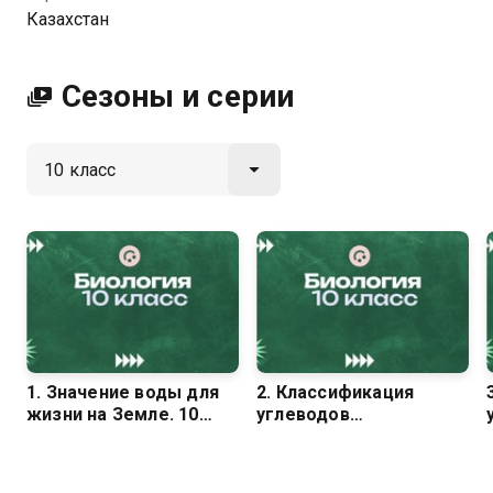
Казахстан
Посмотреть онлайн 4 сезон сериала Биология. Уроки
вы можете совершенно бесплатно в хорошем HD
качестве на Казахтелеком
Сезоны и серии
1. Значение воды для
2. Классификация
жизни на Земле. 10
углеводов
класс
моносахариды,
дисахариды,
полисахариды,. 10