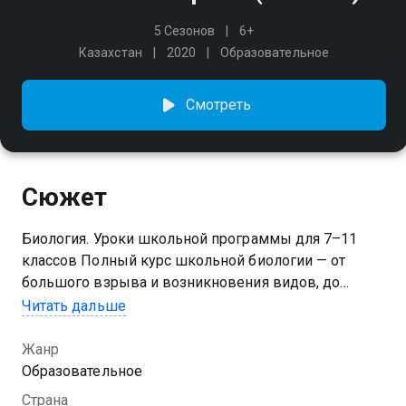
5 Сезонов
6+
Казахстан
2020
Образовательное
Смотреть
Сюжет
Биология. Уроки школьной программы для 7–11
классов Полный курс школьной биологии — от
большого взрыва и возникновения видов, до
деления клеток, теорий, экосистем и практических
Читать дальше
экспериментов. Опытные учителя объяснят
сложные темы простым языком, помогут
Жанр
разобраться в терминах и подготовят к успешной
Образовательное
сдаче контрольных и экзаменов.
Страна