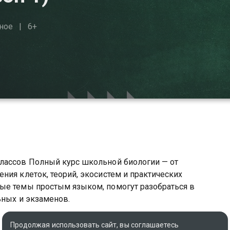
ное
6+
лассов Полный курс школьной биологии — от
ния клеток, теорий, экосистем и практических
ые темы простым языком, помогут разобраться в
ьных и экзаменов.
роки вы можете совершенно бесплатно в хорошем HD
Продолжая использовать сайт, вы соглашаетесь