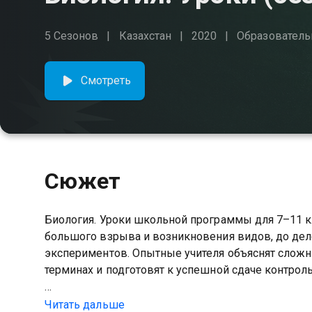
5 Сезонов
Казахстан
2020
Образователь
Смотреть
Сюжет
Биология. Уроки школьной программы для 7–11 к
большого взрыва и возникновения видов, до деле
экспериментов. Опытные учителя объяснят сложн
терминах и подготовят к успешной сдаче контрол
Посмотреть онлайн 1 сезон сериала Биология. У
Читать дальше