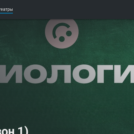
театры
он 1)