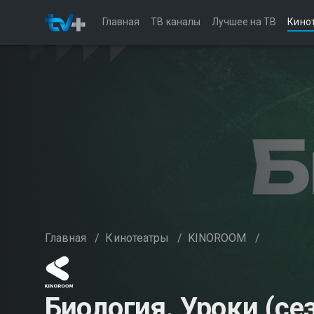
Главная
ТВ каналы
Лучшее на ТВ
Кино
Главная
/
Кинотеатры
/
KINOROOM
/
Биология. Уроки (сез