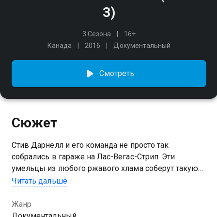
3)
3 Сезона
16+
Канада
2016
Документальный
Смотреть
Сюжет
Стив Дарнелл и его команда не просто так
собрались в гараже на Лас-Вегас-Стрип. Эти
умельцы из любого ржавого хлама соберут такую
конфетку, что сам Безумный Макс позавидует!
Читать дальше
Из их автосервиса выезжают настоящие шедевры
дизельпанка, и за каждой тачкой стоит целая
Жанр
история. Убедитесь сами!
Документальный