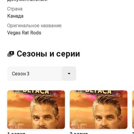
Страна
Посмотреть онлайн 3 сезон сериала Ржавые тачки
Канада
Вегаса вы можете совершенно бесплатно в
Оригинальное название
хорошем HD качестве на Казахтелеком
Vegas Rat Rods
Сезоны и серии