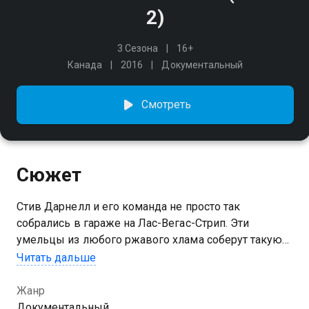
2)
3 Сезона
16+
Канада
2016
Документальный
Смотреть
Сюжет
Стив Дарнелл и его команда не просто так
собрались в гараже на Лас-Вегас-Стрип. Эти
умельцы из любого ржавого хлама соберут такую
конфетку, что сам Безумный Макс позавидует!
Читать дальше
Из их автосервиса выезжают настоящие шедевры
дизельпанка, и за каждой тачкой стоит целая
Жанр
история. Убедитесь сами!
Документальный