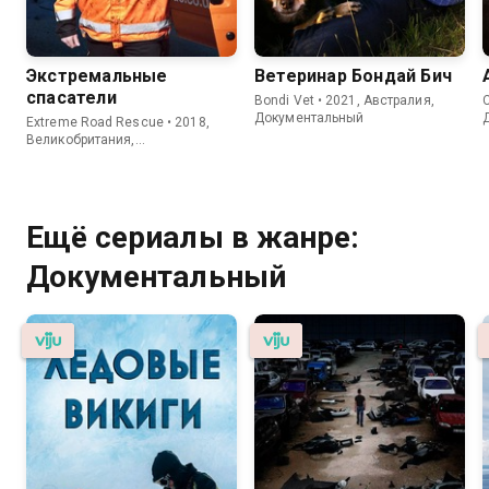
Экстремальные
Ветеринар Бондай Бич
спасатели
Bondi Vet • 2021, Австралия,
C
Документальный
Extreme Road Rescue • 2018,
Великобритания,
Документальный
Ещё сериалы в жанре:
Документальный