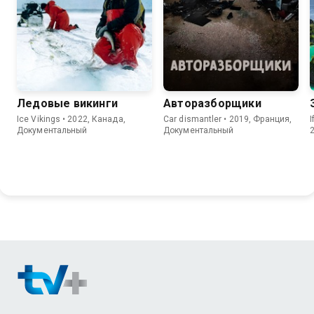
Ледовые викинги
Авторазборщики
Ice Vikings • 2022, Канада,
Car dismantler • 2019, Франция,
I
Документальный
Документальный