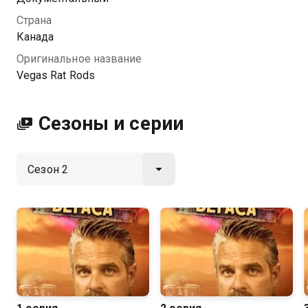
Страна
Посмотреть онлайн 2 сезон сериала Ржавые тачки
Канада
Вегаса вы можете совершенно бесплатно в
Оригинальное название
хорошем HD качестве на Казахтелеком
Vegas Rat Rods
Сезоны и серии