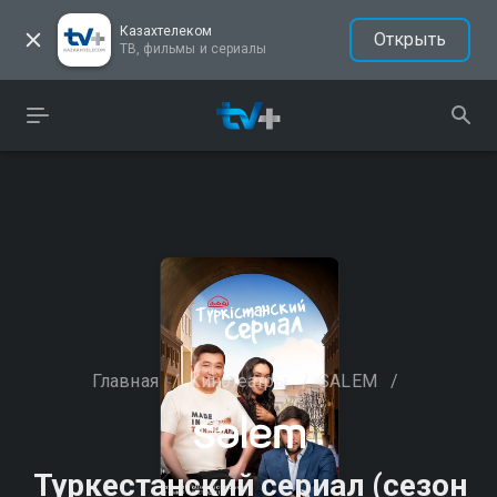
Казахтелеком
Открыть
ТВ, фильмы и сериалы
Главная
/
Кинотеатры
/
SALEM
/
Туркестанский сериал (сезон