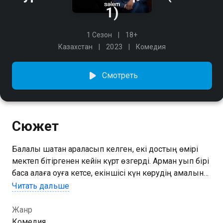
1)
1 Сезон
18+
Казахстан
2023
Комедия
Смотреть
Сюжет
Балалық шақтан араласып келген, екі достың өмірі
мектеп бітіргенен кейін күрт өзгерді. Арман қуып бірі
басқа қалаға оқуға кетсе, екіншісі күн көрудің амалын
жасап жүреді.Түркістандықтардың арасында аңызға
Читать дальше
айналған бұл достық, уақыт өте келе ұмытыла
бастайды. Дегенмен, ауыр жағдайға ұшыраған
Жанр
қалалық жігіт өз туған жерінен, балалық шақтағы жақын
Комедия