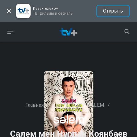
Казахтелеком
Открыть
ТВ, фильмы и сериалы
Главная
/
Кинотеатры
/
SALEM
/
Салем мен Нурлан Коянбаев