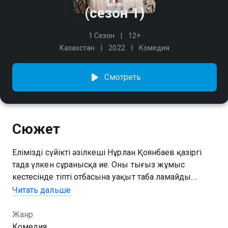
(сезон 1)
1 Сезон
12+
Казахстан
2022
Комедия
Смотреть
Сюжет
Еліміздің сүйікті әзілкеші Нұрлан Қоянбаев қазіргі
таңда үлкен сұранысқа ие. Оның тығыз жұмыс
кестесінде тіпті отбасына уақыт таба ламайды.
Күнделікті жұмыстан шаршап, ол жоспардан тыс
Читать дальше
демалысқа шығады. Оның бизнес серіктестеріның
арасында үлкен дүрбелең туды! Оларға барлық
Жанр
келісімдер шарттар бұзылмай тұрып, шешімін табу
Комедия