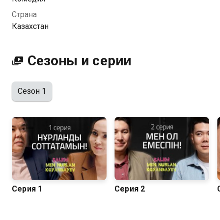
керек. Осы ортада Нұрлан қайтып келгенге дейін
Страна
орнын басатын Ұлан есімді жаңа "Қоянбаев" пайда
Казахстан
болады. Ауылдан шыққан қарапайым жігіт бір
мезетте миллиондаған халықтың назарына түсіп,
атақты адамдармен уақыт өткізіп, үлкен табысқа ие
Сезоны и серии
болады, алайда тәтті өмірдің жақын арада
аяқталатыны есінен шығып кетеді.
Сезон 1
Посмотреть онлайн 1 сезон сериала Салем мен
Нурлан Коянбаев вы можете совершенно
бесплатно в хорошем HD качестве на Казахтелеком
Серия 1
Серия 2