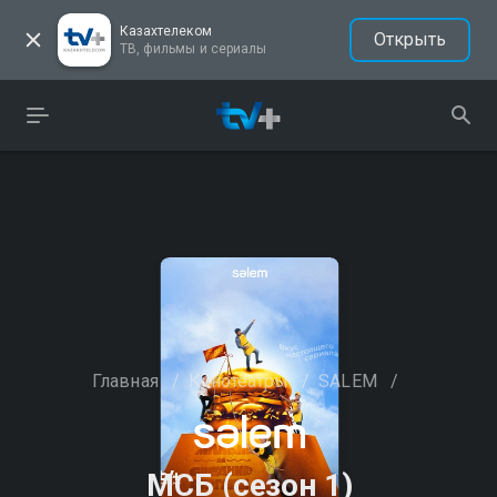
Казахтелеком
Открыть
ТВ, фильмы и сериалы
Главная
/
Кинотеатры
/
SALEM
/
МСБ (сезон 1)