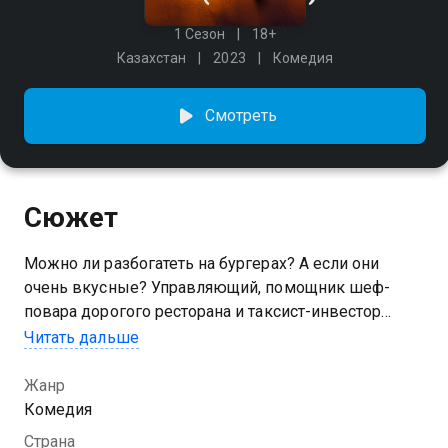
1 Сезон
18+
Казахстан
2023
Комедия
Смотреть
Сюжет
Можно ли разбогатеть на бургерах? А если они
очень вкусные? Управляющий, помощник шеф-
повара дорогого ресторана и таксист-инвестор
объединяются, чтобы открыть лучшую бургерную в
Читать дальше
округе. Получится ли у них? Ведь конкуренты ради
прибыли готовы на любые интриги и подлости.
Жанр
Автор идеи Арыстан Каунев Авторы сценария:
Комедия
Ануар Туржигитов, Алишер Назаров, Данияр
Страна