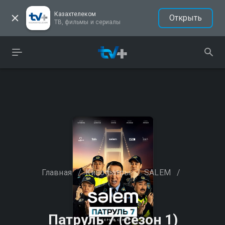
Казахтелеком
Открыть
ТВ, фильмы и сериалы
Главная
/
Кинотеатры
/
SALEM
/
Патруль 7 (сезон 1)