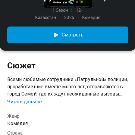
1 Сезон
12+
Казахстан
2025
Комедия
Смотреть
Сюжет
Всеми любимые сотрудники «Патрульной» полиции,
проработавшие вместе много лет, отправляются в
город Семей, где их ждут неожиданные вызовы,
новые приключения, новые знакомства и
Читать дальше
множество комических ситуаций.
Жанр
Посмотреть онлайн 1 сезон сериала Патруль 7 вы
Комедия
можете совершенно бесплатно в хорошем HD
Страна