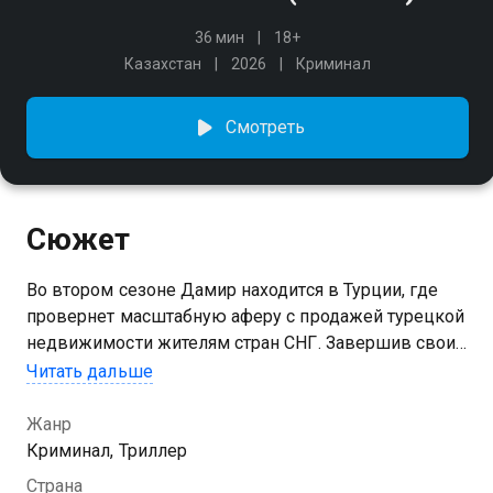
36 мин
18+
Казахстан
2026
Криминал
Смотреть
Сюжет
Во втором сезоне Дамир находится в Турции, где
провернет масштабную аферу с продажей турецкой
недвижимости жителям стран СНГ. Завершив свои
дела за границей, он возвращается на родину и
Читать дальше
вновь собирает команду — вместе с которой
проворачивает одну из самых крупных
Жанр
мошеннических схем в истории.
Криминал, Триллер
Страна