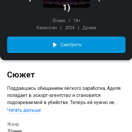
1)
30 мин
18+
Казахстан
2024
Драма
Смотреть
Сюжет
Поддавшись обещаниям лёгкого заработка, Аделя
попадает в эскорт-агентство и становится
подозреваемой в убийстве. Теперь ей нужно не
только заработать, но и найти преступника. «Эскорт.
Читать дальше
Новый вызов» — продолжение и в то же время
новое прочтение скандального казахстанского
Жанр
сериала о девушках, попавших в секс-индустрию.
Драма