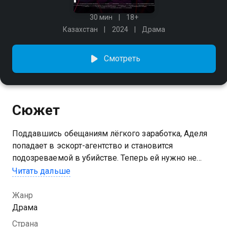
30 мин
18+
Казахстан
2024
Драма
Смотреть
Сюжет
Поддавшись обещаниям лёгкого заработка, Аделя
попадает в эскорт-агентство и становится
подозреваемой в убийстве. Теперь ей нужно не
только заработать, но и найти преступника. «Эскорт.
Читать дальше
Новый вызов» — продолжение и в то же время
новое прочтение скандального казахстанского
Жанр
сериала о девушках, попавших в секс-индустрию.
Драма
Уникальное сочетание эротики и детектива точно не
Страна