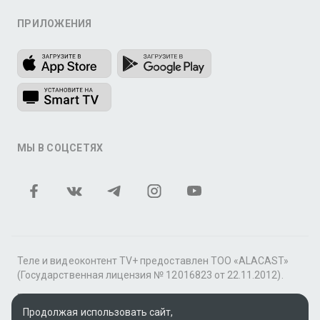
ПРИЛОЖЕНИЯ
МЫ В СОЦСЕТЯХ
Теле и видеоконтент TV+ предоставлен ТОО «ALACAST»
(Государственная лицензия № 12016823 от 22.11.2012).
В рамках услуги «Видео по подписке» для «Пакета
фильмов и сериалов tv+» контент предоставляется
Продолжая использовать сайт,