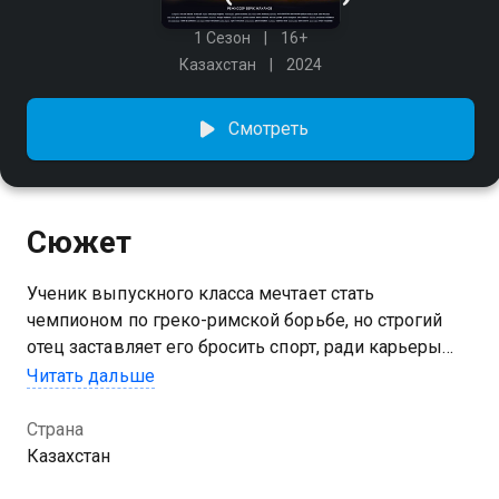
1 Сезон
16+
Казахстан
2024
Смотреть
Сюжет
Ученик выпускного класса мечтает стать
чемпионом по греко-римской борьбе, но строгий
отец заставляет его бросить спорт, ради карьеры
врача. Перед главным героем стоит выбор:
Читать дальше
исполнить свою мечту или мечту отца.
Страна
Посмотреть онлайн 1 сезон сериала 60кг вы можете
Казахстан
совершенно бесплатно в хорошем HD качестве на