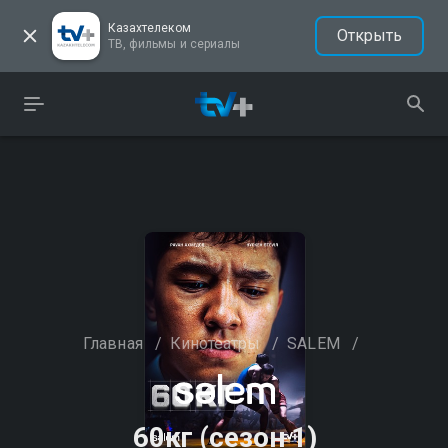
Казахтелеком
Открыть
ТВ, фильмы и сериалы
Главная
/
Кинотеатры
/
SALEM
/
60кг (сезон 1)