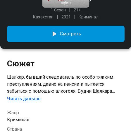
1 Сезон
21+
Казахстан
2021
Криминал
Смотреть
Сюжет
Шалкар, бывший следователь по особо тяжким
преступлениям, давно на пенсии и пытается
забыться с помощью алкоголя. Будни Шалкара
нарушает сотрудник полиции, который просит
Читать дальше
оказать помощь следствию. В городе объявился
маньяк, чей почерк схож с убийцей, которого
Жанр
Шалкар ловил в 90-х годах. Режиссер - Алишер Утев
Криминал
Актёры - Абильмансур Сериков, Марат Амираев,
Страна