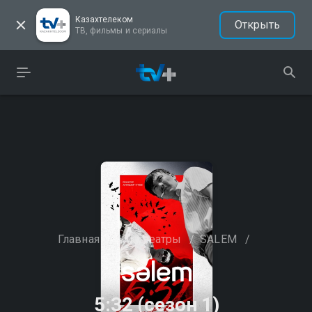
Казахтелеком
Открыть
ТВ, фильмы и сериалы
Главная
/
Кинотеатры
/
SALEM
/
5:32 (сезон 1)