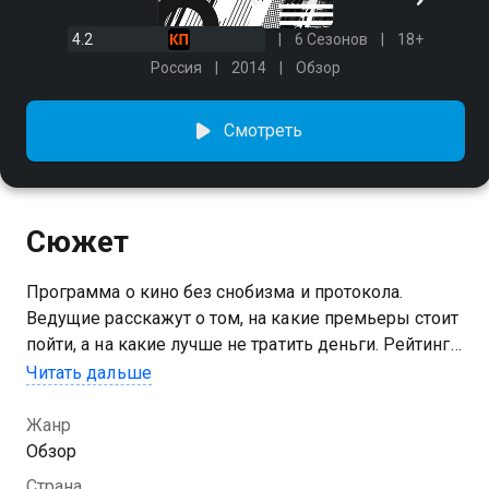
4.2
6 Сезонов
18+
Россия
2014
Обзор
Смотреть
Сюжет
Программа о кино без снобизма и протокола.
Ведущие расскажут о том, на какие премьеры стоит
пойти, а на какие лучше не тратить деньги. Рейтинги,
кассовые сборы, звезды на красных дорожках и
Читать дальше
звезды на полосах желтой прессы. «Такое кино!» –
самый горячий тур в мир современного
Жанр
кинематографа!
Обзор
Страна