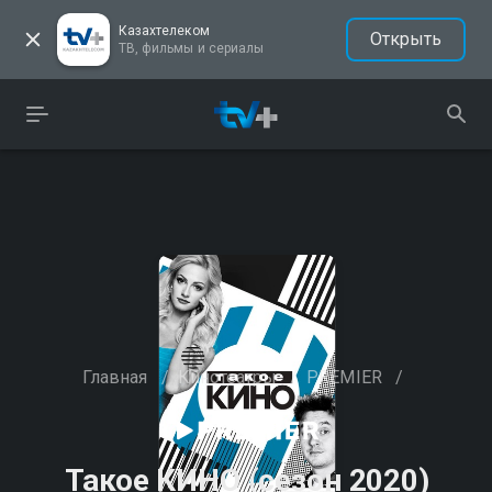
Казахтелеком
Открыть
ТВ, фильмы и сериалы
Главная
/
Кинотеатры
/
PREMIER
/
Такое КИНО (сезон 2020)