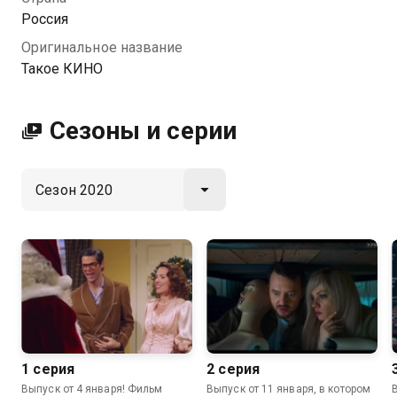
Посмотреть онлайн 2020 сезон сериала Такое КИНО
Россия
вы можете совершенно бесплатно в хорошем HD
Оригинальное название
качестве на Казахтелеком
Такое КИНО
Сезоны и серии
1 серия
2 серия
Выпуск от 4 января! Фильм
Выпуск от 11 января, в котором