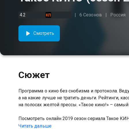
4.2
6 Сезонов
Россия
Смотреть
Сюжет
Программа о кино без снобизма и протокола. Веду
а на какие лучше не тратить деньги. Рейтинги, к
на полосах желтой прессы. «Такое кино!» – самы
Посмотреть онлайн 2019 сезон сериала Такое К
качестве на Казахтелеком
Читать дальше