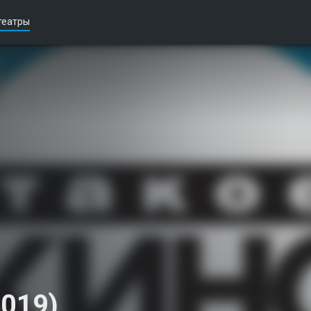
театры
2019)