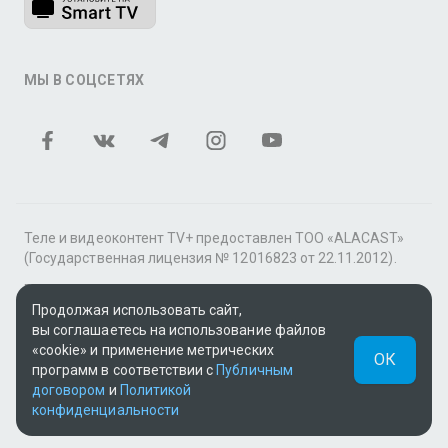
МЫ В СОЦСЕТЯХ
Теле и видеоконтент TV+ предоставлен ТОО «ALACAST»
(Государственная лицензия № 12016823 от 22.11.2012).
В рамках услуги «Видео по подписке» для «Пакета
Продолжая использовать сайт,
фильмов и сериалов tv+» контент предоставляется
вы соглашаетесь на использование файлов
онлайн-кинотеатром MEGOGO.
«cookie» и применение метрических
ОК
Поддержка: tvplus@telecom.kz
программ в соответствии с
Публичным
договором
и
Политикой
UUID: b1744661-14cb-4b90-a2b4-43a41af7a223
конфиденциальности
v3.9.15
|
SSR