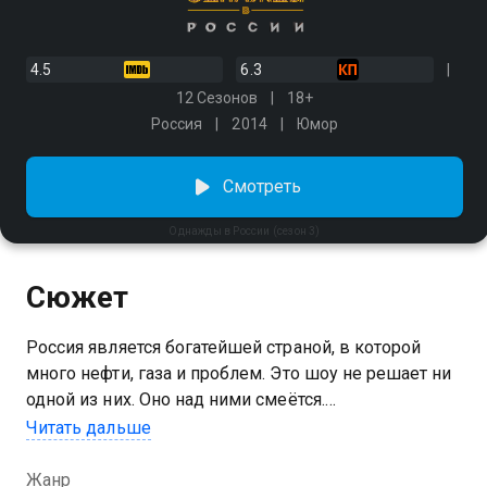
4.5
6.3
12 Сезонов
18+
Россия
2014
Юмор
Смотреть
Однажды в России (сезон 3)
Сюжет
Россия является богатейшей страной, в которой
много нефти, газа и проблем. Это шоу не решает ни
одной из них. Оно над ними смеётся.
Читать дальше
Посмотреть онлайн 3 сезон сериала Однажды в
России вы можете совершенно бесплатно в
Жанр