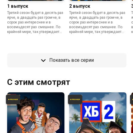
1 выпуск
2 выпуск
Третий сезон будет в десять раз
Третий сезон будет в десять раз
ярче, в двадцать раз громче, в
ярче, в двадцать раз громче, в
я
сорок раз интереснее и в
сорок раз интереснее и в
восемьдесят раз смешнее. По
восемьдесят раз смешнее. По
крайней мере, так утверждает
крайней мере, так утверждает
Азамат Мусагалиев.
Азамат Мусагалиев.
Показать все серии
С этим смотрят