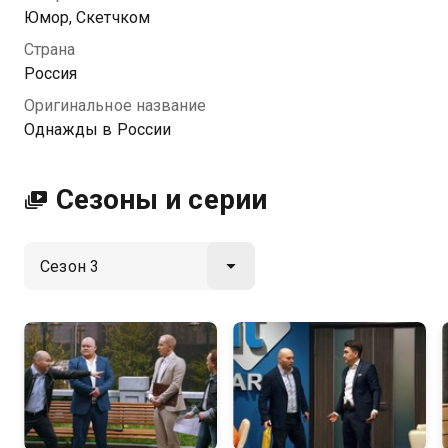
хорошем HD качестве на Казахтелеком
Юмор, Скетчком
Страна
Россия
Оригинальное название
Однажды в России
Сезоны и серии