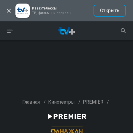
Казахтелеком
Открыть
ТВ, фильмы и сериалы
Главная
/
Кинотеатры
/
PREMIER
/