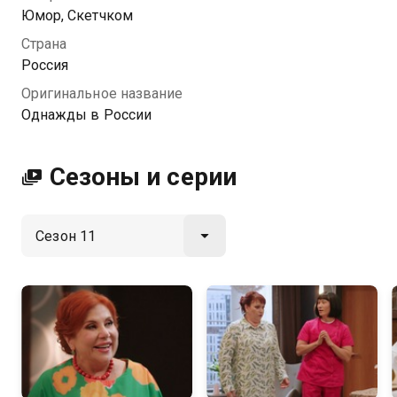
хорошем HD качестве на Казахтелеком
Юмор, Скетчком
Страна
Россия
Оригинальное название
Однажды в России
Сезоны и серии