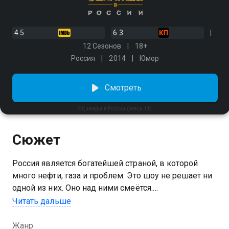
4.5
6.3
12 Сезонов
18+
Россия
2014
Юмор
Смотреть
Однажды в России (сезон 11)
Сюжет
Россия является богатейшей страной, в которой
много нефти, газа и проблем. Это шоу не решает ни
одной из них. Оно над ними смеётся.
Читать дальше
Посмотреть онлайн 11 сезон сериала Однажды в
России вы можете совершенно бесплатно в
Жанр