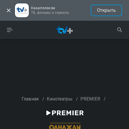
Казахтелеком
Открыть
ТВ, фильмы и сериалы
Главная
/
Кинотеатры
/
PREMIER
/