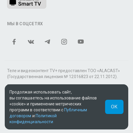
МЫ В СОЦСЕТЯХ
Теле и видеоконтент TV+ предоставлен ТОО «ALACAST»
(Государственная лицензия № 12016823 от 22.11.2012).
В рамках услуги «Видео по подписке» для «Пакета
Продолжая использовать сайт,
фильмов и сериалов tv+» контент предоставляется
вы соглашаетесь на использование файлов
онлайн-кинотеатром MEGOGO.
«cookie» и применение метрических
ОК
Поддержка: tvplus@telecom.kz
программ в соответствии с
Публичным
договором
и
Политикой
UUID: 8f9aaf14-8e47-417d-af4b-f51a1f0e5702
конфиденциальности
v3.9.15
|
SSR