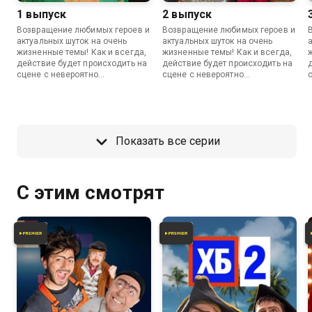
1 выпуск
2 выпуск
Возвращение любимых героев и
Возвращение любимых героев и
актуальных шуток на очень
актуальных шуток на очень
жизненные темы! Как и всегда,
жизненные темы! Как и всегда,
действие будет происходить на
действие будет происходить на
сцене с невероятно
сцене с невероятно
реалистичными декорациями,
реалистичными декорациями,
зрительным залом и без
зрительным залом и без
закадрового смеха.
закадрового смеха.
Показать все серии
С этим смотрят