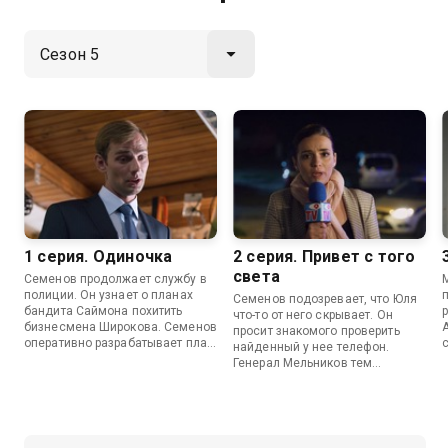
1 серия. Одиночка
2 серия. Привет с того
света
Семенов продолжает службу в
полиции. Он узнает о планах
Семенов подозревает, что Юля
бандита Саймона похитить
что-то от него скрывает. Он
бизнесмена Широкова. Семенов
просит знакомого проверить
оперативно разрабатывает план
найденный у нее телефон.
операции.
Генерал Мельников тем
временем собирается в Москву
на доклад по делу
у
Архитекторов.