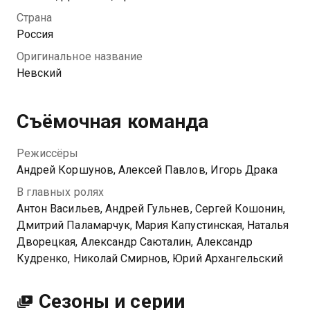
состоятельного предпринимателя, после чего тот
Страна
помогает полицейскому попасть на Невский
Россия
проспект. Там его встречают прохладно, да и сам
Оригинальное название
Семенов не горит желанием сближаться с
Невский
коллегами-карьеристами. Уже скоро Павел
понимает, что перевод был лишь частью личных
планов бизнесмена…
Съёмочная команда
Посмотреть онлайн 5 сезон сериала Невский вы
Режиссёры
можете совершенно бесплатно в хорошем HD
Андрей Коршунов, Алексей Павлов, Игорь Драка
качестве на Казахтелеком
В главных ролях
Антон Васильев, Андрей Гульнев, Сергей Кошонин,
Дмитрий Паламарчук, Мария Капустинская, Наталья
Дворецкая, Александр Саюталин, Александр
Кудренко, Николай Смирнов, Юрий Архангельский
Сезоны и серии