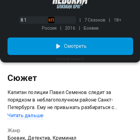
8.1
7 Сезонов
18+
Россия
2016
Боевик
Смотреть
Невский (сезон 5)
Сюжет
Капитан полиции Павел Семенов следит за
порядком в неблагополучном районе Санкт-
Петербурга. Ему не привыкать разбираться с
пьяными потасовками и арестовывать
Читать дальше
преступников. Он делает это самоотверженно и
прямолинейно, так как понимает, что любая заминка
Жанр
может стоить ему жизни. Павел выручает дочь
Боевик, Детектив, Криминал