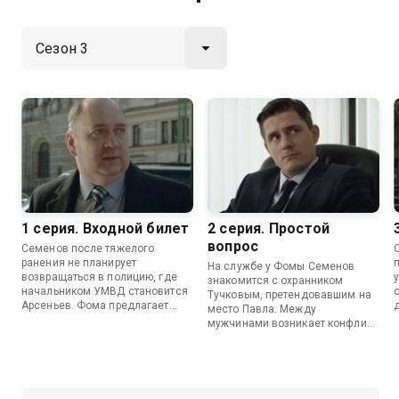
1 серия. Входной билет
2 серия. Простой
вопрос
Семенов после тяжелого
ранения не планирует
На службе у Фомы Семенов
возвращаться в полицию, где
знакомится с охранником
начальником УМВД становится
Тучковым, претендовавшим на
Арсеньев. Фома предлагает
место Павла. Между
Павлу возглавить его службу
мужчинами возникает конфликт.
безопасности.
Тем временем Михайлова
переводят на службу в главк.
Его начальник Шубин требует
установить слежку за
Семеновым.