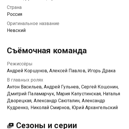
состоятельного предпринимателя, после чего тот
Страна
помогает полицейскому попасть на Невский
Россия
проспект. Там его встречают прохладно, да и сам
Оригинальное название
Семенов не горит желанием сближаться с
Невский
коллегами-карьеристами. Уже скоро Павел
понимает, что перевод был лишь частью личных
планов бизнесмена…
Съёмочная команда
Посмотреть онлайн 3 сезон сериала Невский вы
Режиссёры
можете совершенно бесплатно в хорошем HD
Андрей Коршунов, Алексей Павлов, Игорь Драка
качестве на Казахтелеком
В главных ролях
Антон Васильев, Андрей Гульнев, Сергей Кошонин,
Дмитрий Паламарчук, Мария Капустинская, Наталья
Дворецкая, Александр Саюталин, Александр
Кудренко, Николай Смирнов, Юрий Архангельский
Сезоны и серии