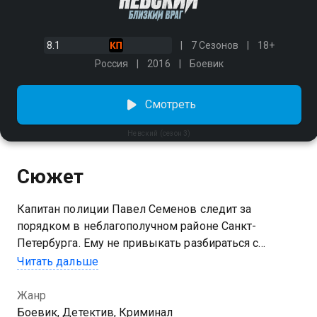
8.1
7 Сезонов
18+
Россия
2016
Боевик
Смотреть
Невский (сезон 3)
Сюжет
Капитан полиции Павел Семенов следит за
порядком в неблагополучном районе Санкт-
Петербурга. Ему не привыкать разбираться с
пьяными потасовками и арестовывать
Читать дальше
преступников. Он делает это самоотверженно и
прямолинейно, так как понимает, что любая заминка
Жанр
может стоить ему жизни. Павел выручает дочь
Боевик, Детектив, Криминал