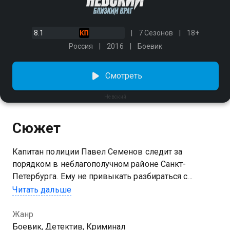
8.1
7 Сезонов
18+
Россия
2016
Боевик
Смотреть
Невский
Сюжет
Капитан полиции Павел Семенов следит за
порядком в неблагополучном районе Санкт-
Петербурга. Ему не привыкать разбираться с
пьяными потасовками и арестовывать
Читать дальше
преступников. Он делает это самоотверженно и
прямолинейно, так как понимает, что любая заминка
Жанр
может стоить ему жизни. Павел выручает дочь
Боевик, Детектив, Криминал