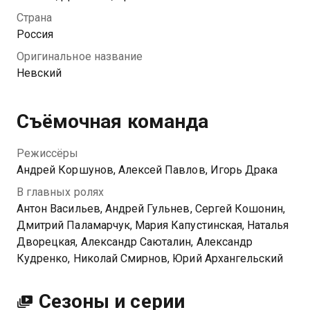
состоятельного предпринимателя, после чего тот
Страна
помогает полицейскому попасть на Невский
Россия
проспект. Там его встречают прохладно, да и сам
Оригинальное название
Семенов не горит желанием сближаться с
Невский
коллегами-карьеристами. Уже скоро Павел
понимает, что перевод был лишь частью личных
планов бизнесмена…
Съёмочная команда
Режиссёры
Андрей Коршунов, Алексей Павлов, Игорь Драка
В главных ролях
Антон Васильев, Андрей Гульнев, Сергей Кошонин,
Дмитрий Паламарчук, Мария Капустинская, Наталья
Дворецкая, Александр Саюталин, Александр
Кудренко, Николай Смирнов, Юрий Архангельский
Сезоны и серии