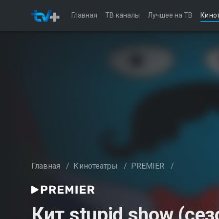
Главная
ТВ каналы
Лучшее на ТВ
Кино
Главная
/
Кинотеатры
/
PREMIER
/
Кит stupid show (сез