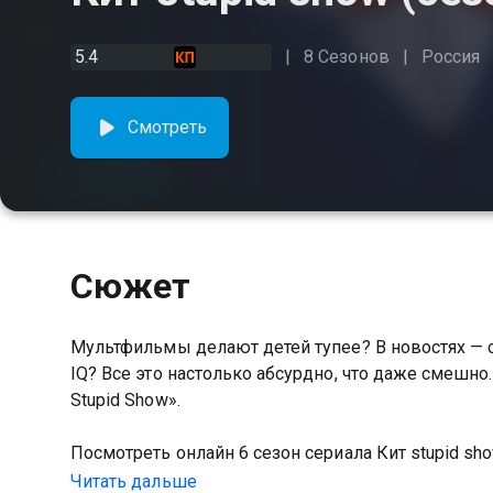
5.4
8 Сезонов
Россия
Смотреть
Сюжет
Мультфильмы делают детей тупее? В новостях — 
IQ? Все это настолько абсурдно, что даже смешно
Stupid Show».
Посмотреть онлайн 6 сезон сериала Кит stupid 
качестве на Казахтелеком
Читать дальше