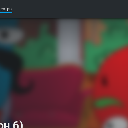
театры
он 6)